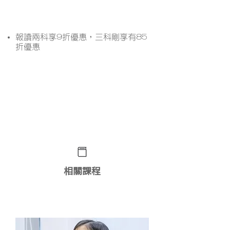
課程優惠
報讀兩科享9折優惠，三科剛享有85
折優惠
想了解更多課程詳情？ 立即
WhatsApp查詢﹗
相關課程
模擬考試及考試複習班