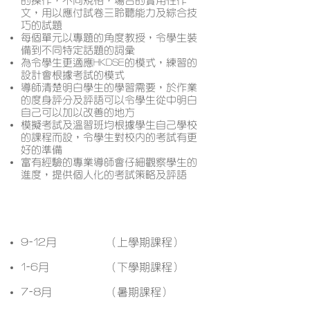
的操作，不同規格，場合的實用性作
文，用以應付試卷三聆聽能力及綜合技
巧的試題
每個單元以專題的角度教授，令學生裝
備到不同特定話題的詞彙
為令學生更適應HKDSE的模式，練習的
設計會根據考試的模式
導師清楚明白學生的學習需要，於作業
的度身評分及評語可以令學生從中明白
自己可以加以改善的地方
模擬考試及溫習班均根據學生自己學校
的課程而設，令學生對校內的考試有更
好的準備
富有經驗的專業導師會仔細觀察學生的
進度，提供個人化的考試策略及評語
開課月份
9-12月
（上學期課程）
1-6月
（下學期課程）
7-8月
（暑期課程）