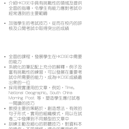
介紹HKDSE中具有挑戰性的領域及提供
全面的指導，令學生有能力應對考試中
經常遇到的主要範疇
加強學生的考試技巧，從而在校內的評
核及公開考試中取得突出的成績
課程特色
全面的課程，發展學生在HKDSE中需要
的能力
系統化的筆記配上充分的解釋，例子及
富有挑戰性的練習，可以發展在重要考
試中所需要的能力，成為HKDSE成績最
出眾的一位
採用現實運用的文章，例如，Time,
National Geographic, South China
Morning Post 等，塑造學生應付試卷
一閱讀的技巧
教授主要的策略於，創造想法，有效的
句子形式，實用的組織模式，用以在試
卷二中發揮到不同類型的文章中
訓練主動及細心的聆聽技巧，對資料本