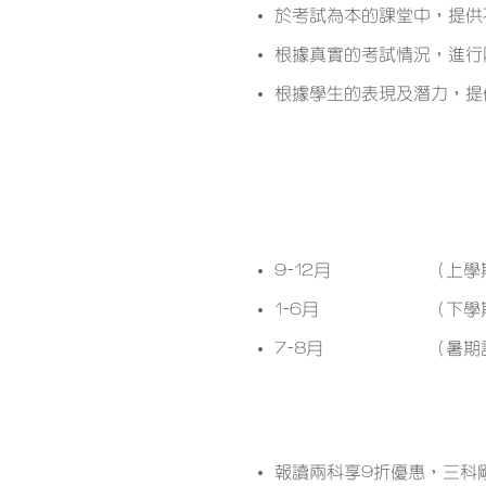
於考試為本的課堂中，提供
根據真實的考試情況，進行
根據學生的表現及潛力，提
開課月份
9-12月
（上學
1-6月
（下學
7-8月
（暑期
課程優惠
報讀兩科享9折優惠，三科