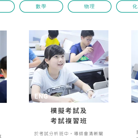
數學
物理
化
ENG
模擬考試及
考試複習班
於考試分析班中，
導師會清晰闡
其