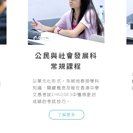
CSD
公民與社會發展科
常規課程
課
知
以單元化形式，系統地教授學科
E
知識、關鍵概念及能在香港中學
文憑考試(HKDSE)中獲得更好
成績的考試技巧。
了解更多