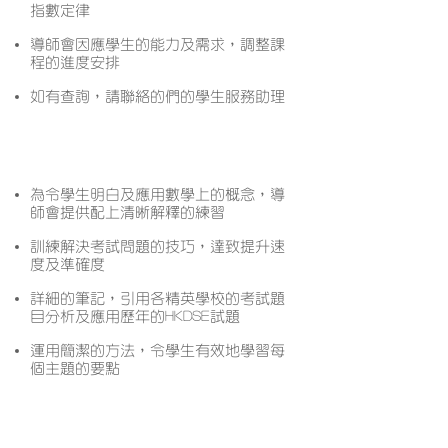
指數定律
導師會因應學生的能力及需求，調整課
程的進度安排
如有查詢，請聯絡的們的學生服務助理
課程特色
為令學生明白及應用數學上的概念，導
師會提供配上清晰解釋的練習
訓練解決考試問題的技巧，達致提升速
度及準確度
詳細的筆記，引用各精英學校的考試題
目分析及應用歷年的HKDSE試題
運用簡潔的方法，令學生有效地學習每
個主題的要點
開課月份