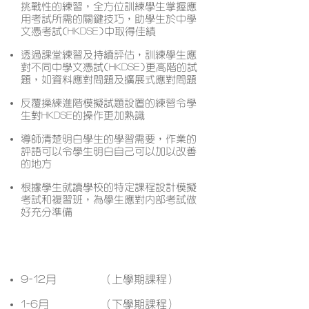
挑戰性的練習，全方位訓練學生掌握應
用考試所需的關鍵技巧，助學生於中學
文憑考試(HKDSE)中取得佳績
透過課堂練習及持續評估，訓練學生應
對不同中學文憑試(HKDSE)更高階的試
題，如資料應對問題及擴展式應對問題
反覆操練進階模擬試題設置的練習令學
生對HKDSE的操作更加熟識
導師清楚明白學生的學習需要，作業的
評語可以令學生明白自己可以加以改善
的地方
根據學生就讀學校的特定課程設計模擬
考試和複習班，為學生應對內部考試做
好充分準備
開課月份
9-12月
（上學期課程）
1-6月
（下學期課程）