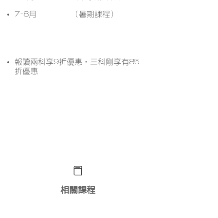
7-8月
（暑期課程）
課程優惠
報讀兩科享9折優惠，三科剛享有85
折優惠
想了解更多課程詳情？ 立即
WhatsApp查詢﹗
相關課程