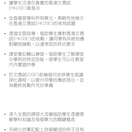
讓學生沈浸在真實的香港文憑試
(HKDSE)氣氛中
全面複習學科所有單元，策略性地檢示
在香港文憑試(HKDSE)的常見試題
透過全面指導，協助學生應對香港文憑
試(HKDSE)的挑戰，讓同學有系統地應
對闡明論點，以達考試的評估要求
課堂筆記輔以練習，協助學生了解課堂
中學到的特定技能，使學生可以在教堂
內外實踐所學
於文憑試(DSE)前幾個月安排學生就讀
深化課程，以提升同學的應試信心，並
為最終挑戰作充份準備
課程特色
深入全面的課程大及綱協助學生透徹理
解學科知識及每個單元的關鍵概念
系統化的筆記配上詳細闡述的例子及有