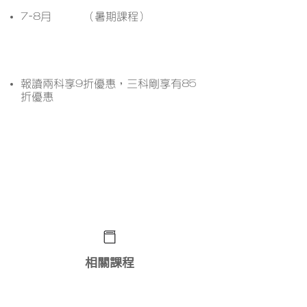
7-8月
（暑期課程）
課程優惠
報讀兩科享9折優惠，三科剛享有85
折優惠
想了解更多課程詳情？ 立即
WhatsApp查詢﹗
相關課程