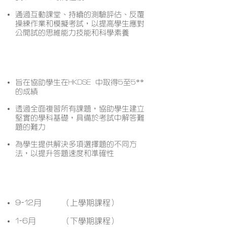
通過互動課堂、持續的測驗評估、反覆
操練作業和模擬考試，以提高學生應對
公開試的思維能力技能和科學素養
課程特色
旨在協助學生在HKDSE 中取得5至5**
的成績
透過全面複習所有課題，協助學生建立
堅實的學科基礎，具備於考試中解答難
題的難力
為學生提供解決多項選擇題的不同方
法，以提升答題速度和準確性
開課月份
9-12月
（上學期課程）
1-6月
（下學期課程）