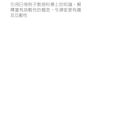
引用日常例子教授科學上的知識，解
釋富有挑戰性的概念，令課堂更有趣
及互動性
了解更多
聯絡我們
九龍城總校
九龍城獅子石道1號1樓全層
1/F, 1 Lion Rock Road,
Kowloon City,
Hong Kong
Tel :
2736 6699