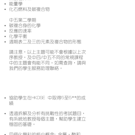
能量學
化石燃料及碳複合物
中五第二學期
碳複合身的化學
反應的速率
化學平衡
週期表二及三的元素及複合物的形態
請注意，以上主題可能不會根據以上次
序教授，及中四/中五不同的常規課程
中的主題會有能不同。如需查詢，請與
我們的學生服務助理聯絡。
課程特色
協助學生在HKDSE 中取得5至5**的成
績
透過拆解及分析有挑戰性的考試題目，
有系統地教授每個主題，幫助學生建立
穩固的基礎。
四個化學科的核心概念: 金屬，酸和