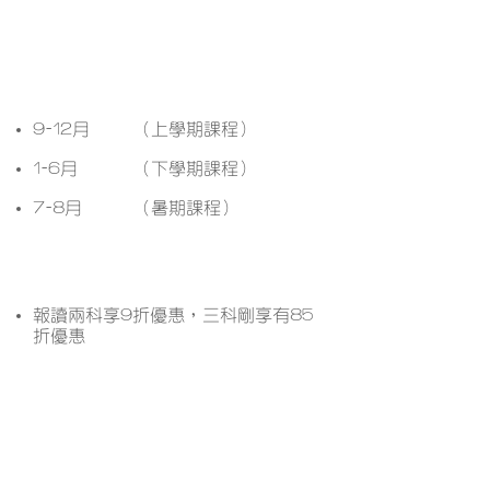
開課月份
9-12月
（上學期課程）
1-6月
（下學期課程）
7-8月
（暑期課程）
課程優惠
報讀兩科享9折優惠，三科剛享有85
折優惠
想了解更多課程詳情？ 立即
WhatsApp查詢﹗