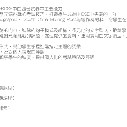
KDSE中的四份試卷中主要能力
及充滿挑戰的考試技巧，打造學生成為HKDSE中尖端的一群
 Geographic， South China Morning Post等等作為材
創的內容，進階的句子模式及組織，多元化的文字型式，鍛鍊學
應對充滿挑戰的課題、處理提供的資料、運用實用的文字類型，
形式，幫助學生掌握進階指定主題的詞彙
，及對個人表現的評語
觀察學生的進度，提供個人化的考試策略及評語
期課程）
期課程）
課程）