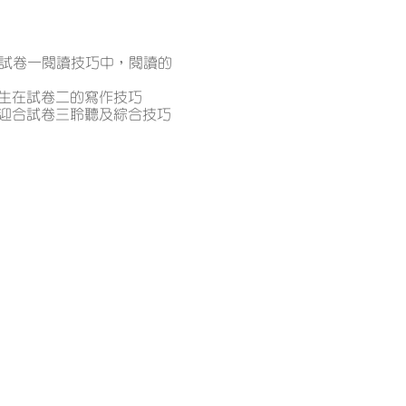
料，令學生在試卷一閱讀技巧中，閱讀的
生在試卷二的寫作技巧
迎合試卷三聆聽及綜合技巧