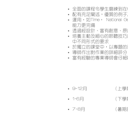
全面的課程令學生磨練到在H
配有充足闡述，優質的例子
運用，如Time， National
能力更完備
透過經設計、富有創意、原
培養主動及細心的聆聽技巧
中不同形式的要求
於獨立的課堂中，以專題的
導師作出對作業的詳細評分
富有經驗的專業導師會仔細
開課月份
9-12月
（上學
1-6月
（下學
7-8月
（暑期