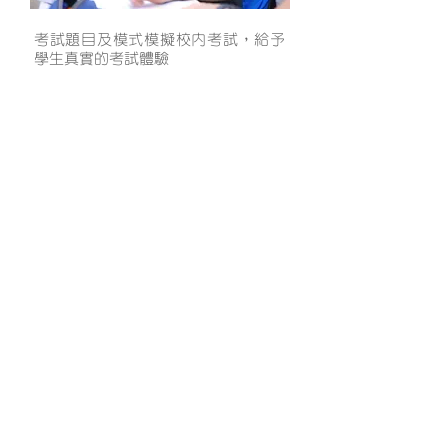
考試題目及模式模擬校內考試，給予
學生真實的考試體驗
了解更多
聯絡我們
九龍城總校
九龍城獅子石道1號1樓全層
1/F, 1 Lion Rock Road,
Kowloon City,
Hong Kong
Tel :
2736 6699