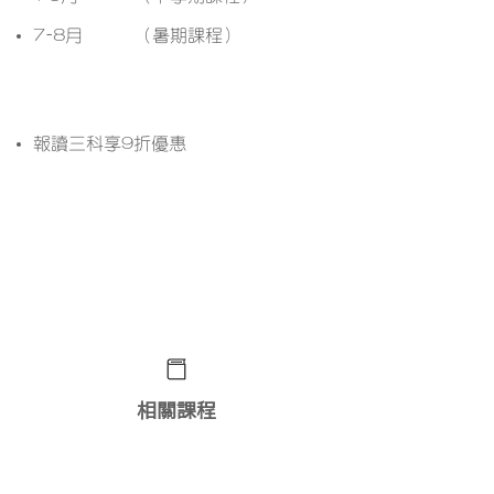
7-8月
（暑期課程）
課程優惠
報讀三科享9折優惠
想了解更多課程詳情？ 立即
WhatsApp查詢﹗
相關課程
通識專校課程