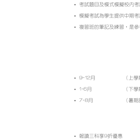
考試題目及模式模擬校內考
模擬考試為學生提供中期考
複習班的筆記及練習，是參
開課月份
9-12月
（上學
1-6月
（下學
7-8月
（暑期
課程優惠
報讀三科享9折優惠