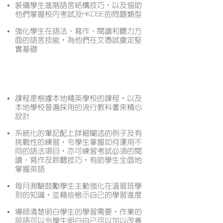
裝備學生進階語言結構技巧，以及協助
他們掌握校內考試及HKDSE的問題類型
強化學生在語法、寫作、閱讀和聽力方
面的語言技能，為他們在文憑試奠定堅
實基礎
課程特色
課程是根據本地精英學校的課程，以及
本地學校普遍採用的流行教科書來精心
設計
系統化的筆記配上詳細闡述的例子及有
挑戰性的練習，令學生掌握如何運用不
同的語法項目，亦可練習考試必須的閱
讀、寫作及聆聽技巧，有助學生全面地
掌握英語
每月測驗鼓勵學生主動強化在溫習班學
到的知識，並藉些檢示自己的學習進度
導師清楚明白學生的學習需要，作業的
評語可以令學生明白自己可以加以改善