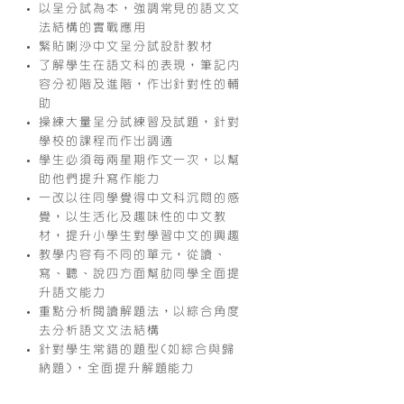
以呈分試為本，強調常見的語文
文
法結構的實戰應用
緊貼喇沙中文呈分試設計教材
了解學生在語文科的表現，筆記內
容分初階及進階，作出針對性
的輔
助
操練大量呈分試練習及試題，針
對
學校的課程而作出調適
學生必須每兩星期作文一次，以
幫
助他們提升寫作能力
一改以往同學覺得中文科沉悶的
感
覺，以生活化及趣味性的中文
教
材，提升小學生對學習中文的
興趣
教學內容有不同的單元，從讀、
寫、聽、說四方面幫肋同學全面
提
升語文能力
重點分析閱讀解題法，以綜合角
度
去分析語文文法結構
針對學生常錯的題型(如綜合與
歸
納題)，全面提升解題能力