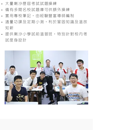
大量喇沙歷屆考試試題操練
備有多間名校試題庫可供額外操練
實用專校筆記，由經驗豐富導師編制
適量功課及定期小測，利於鞏固知識及溫故
知新
提供喇沙小學試前溫習班，特別針對校內考
試度身設計