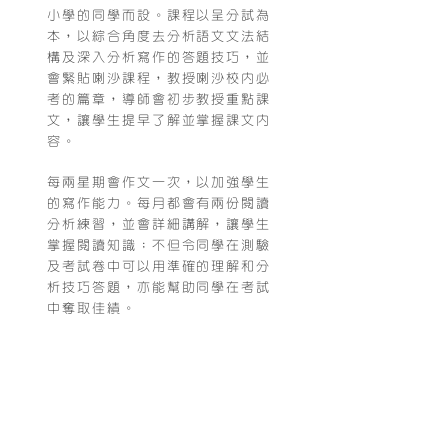
小學的同學而設。課程以呈分試為
本，以綜合角度去分析語文文法結
構及深入分析寫作的答題技巧，並
會緊貼喇沙課程，教授喇沙校內必
考的篇章，導師會初步教授重點課
文，讓學生提早了解並掌握課文內
容。
每兩星期會作文一次，以加強學生
的寫作能力。每月都會有兩份閱讀
分析練習，並會詳細講解，讓學生
掌握閱讀知識；不但令同學在測驗
及考試卷中可以用準確的理解和分
析技巧答題，亦能幫助同學在考試
中奪取佳績。
課程特色