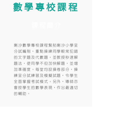
數學專校課程
課程簡介
喇沙數學專校課程緊貼喇沙小學呈
分試編制，重點操練同學較常犯錯
的文字題及代數題，並教授秒速解
題法，使同學不但加快解題，並增
加準確度。每堂均設操卷部分，操
練呈分試練習及模擬試題，令學生
全面掌握考試模式。另外，導師亦
會按學生的數學表現，作出最適切
的輔助。
課程特色