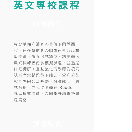
英文專校課程
課程簡介
專為準備升讀喇沙書院的同學而
設，旨在幫助喇沙同學在呈分試奪
取佳績。課程考試導向，讓同學密
集式操練校內試模擬試題，並透過
詳細講解，重點強化同學應對校內
試常考常錯題型的能力，全方位加
強同學的文法基礎，閱讀能力，應
試策略，並協助同學在
Reader
卷中穩奪佳績，為同學升讀喇沙書
院鋪路。
課程特色